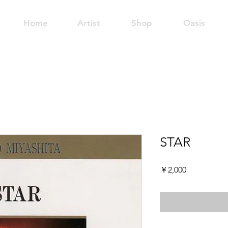
Home
Artist
Shop
Oasis
STAR
価
￥2,000
格