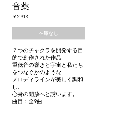
音薬
価
￥2,913
格
在庫なし
７つのチャクラを開発する目
的で創作された作品。
重低音の響きと宇宙と私たち
をつなぐかのような
メロディラインが美しく調和
し、
心身の開放へと誘います。
曲目：全9曲
メディア
CD