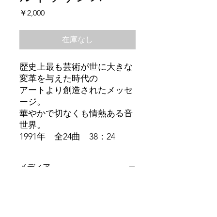
価
￥2,000
格
在庫なし
歴史上最も芸術が世に大きな
変革を与えた時代の
アートより創造されたメッセ
ージ。
華やかで切なくも情熱ある音
世界。
1991年 全24曲 38：24
メディア
CD-R
試聴
試聴はこちらから