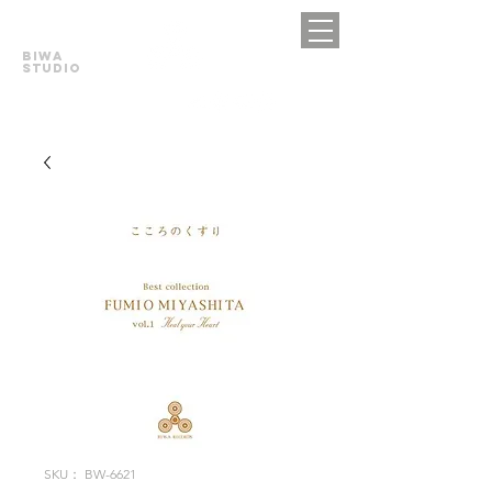
BIWA
STUDIO
SKU： BW-6621